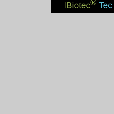
®
IBiotec
Tec 