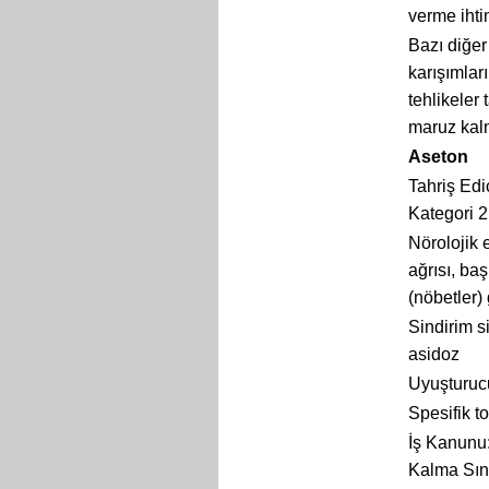
verme ihti
Bazı diğer
karışımlar
tehlikeler
maruz kalm
Aseton
Tahriş Edi
Kategori 2
Nörolojik 
ağrısı, ba
(nöbetler) 
Sindirim s
asidoz
Uyuşturucu
Spesifik to
İş Kanunu
Kalma Sın