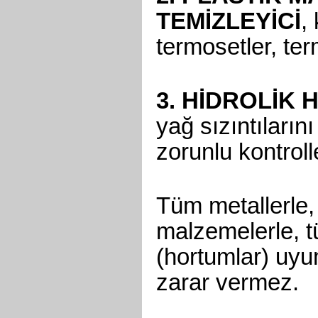
TEMİZLEYİCİ
,
termosetler, te
3. HİDROLİK 
yağ sızıntıların
zorunlu kontroll
Tüm metallerle, 
malzemelerle, t
(hortumlar) uyu
zarar vermez.