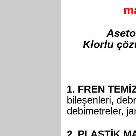
ma
Aseto
Klorlu çöz
1. FREN TEMİ
bileşenleri, debri
debimetreler, j
2. PLASTİK M