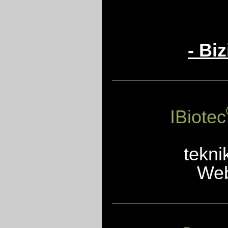
- Bi
IBiotec
tekni
Web