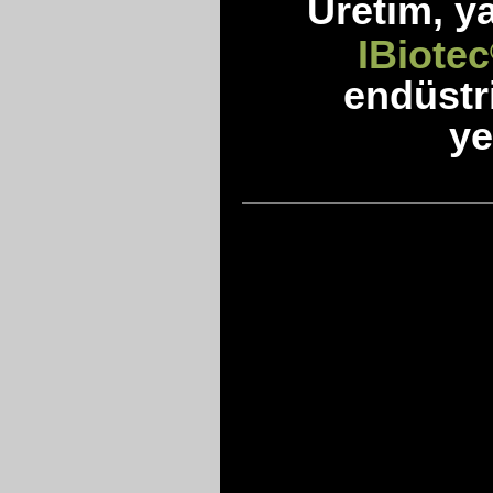
Üretim, y
IBiotec
endüstr
ye