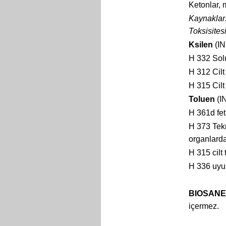
Ketonlar, 
Kaynaklar:
Toksisites
Ksilen
(IN
H 332 Sol
H 312 Cilt 
H 315 Cilt
Toluen
(I
H 361d fet
H 373 Tek
organlarda
H 315 cilt 
H 336 uyu
BIOSANE
içermez.