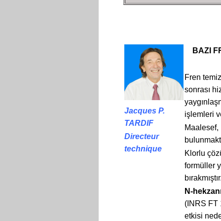
BAZI FR
Fren temizl
sonrası hi
yaygınlaşm
Jacques P.
işlemleri 
TARDIF
Maalesef, 
Directeur
bulunmakt
technique
Klorlu çöz
formüller 
bırakmıştır
N-hekzan
(INRS FT 1
etkisi ned