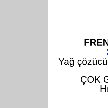
FREN
Yağ çözücü 
ÇOK 
H