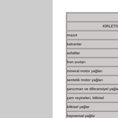
KİRLETİ
mazot
katranlar
asfaltlar
fren sıvıları
mineral motor yağları
sentetik motor yağları
şanzıman ve diferansiyel yağla
çam reçineleri, bitkisel
bitkisel yağlar
hayvansal yağlar