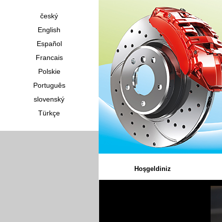
český
English
Español
Francais
Polskie
Português
slovenský
Türkçe
Hoşgeldiniz