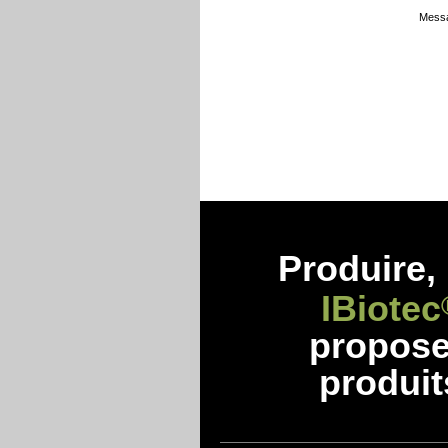
Messa
Produire, 
IBiotec
propos
produit