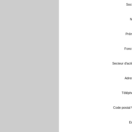
Soci
N
Prén
Fonct
Secteur d'activ
Adre
Téléph
Code postal Vi
Em