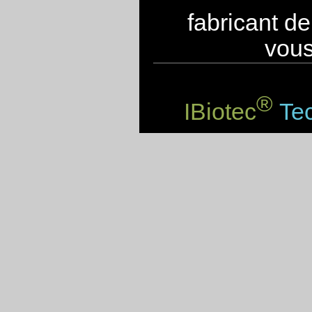
fabricant d
vous
®
IBiotec
Tec