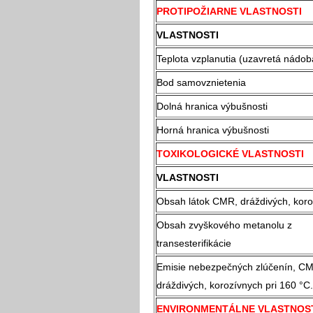
PROTIPOŽIARNE VLASTNOSTI
VLASTNOSTI
Teplota vzplanutia (uzavretá nádob
Bod samovznietenia
Dolná hranica výbušnosti
Horná hranica výbušnosti
TOXIKOLOGICKÉ VLASTNOSTI
VLASTNOSTI
Obsah látok CMR, dráždivých, kor
Obsah zvyškového metanolu z
transesterifikácie
Emisie nebezpečných zlúčenín, C
dráždivých, korozívnych pri 160 °C.
ENVIRONMENTÁLNE VLASTNOS