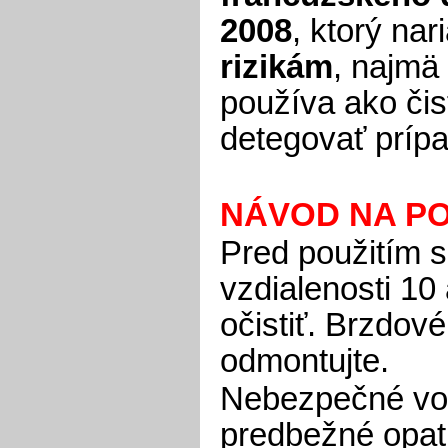
2008
, ktorý na
rizikám
, najmä 
používa ako čis
detegovať prípa
NÁVOD NA PO
Pred použitím s
vzdialenosti 10
očistiť. Brzdov
odmontujte.
Nebezpečné vo 
predbežné opatr