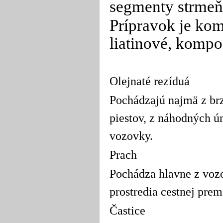
segmenty strmeň
Prípravok je kom
liatinové, komp
Olejnaté rezíduá
Pochádzajú najmä z brz
piestov, z náhodných ú
vozovky.
Prach
Pochádza hlavne z vozo
prostredia cestnej pre
Častice