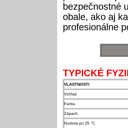
bezpečnostné u
obale, ako aj k
profesionálne po
TYPICKÉ FYZ
VLASTNOSTI
Vzhľad
Farba
Zápach
Hustota pri 25 °C