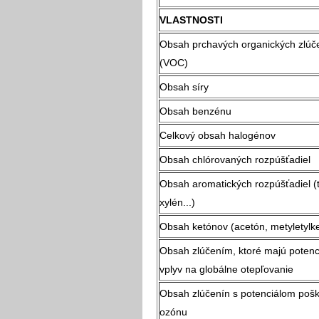
VLASTNOSTI
Obsah prchavých organických zlúč
(VOC)
Obsah síry
Obsah benzénu
Celkový obsah halogénov
Obsah chlórovaných rozpúšťadiel
Obsah aromatických rozpúšťadiel (
xylén...)
Obsah ketónov (acetón, metyletylke
Obsah zlúčením, ktoré majú potenc
vplyv na globálne otepľovanie
Obsah zlúčenín s potenciálom poš
ozónu