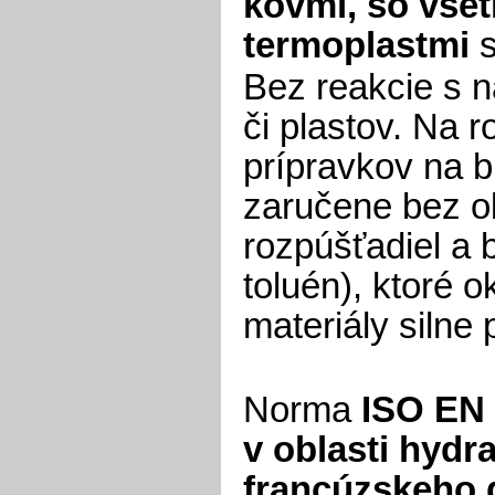
kovmi, so vše
termoplastmi
s
Bez reakcie s n
či plastov. Na 
prípravkov na b
zaručene bez o
rozpúšťadiel a 
toluén), ktoré o
materiály silne
Norma
ISO EN
v oblasti hydra
francúzskeho 