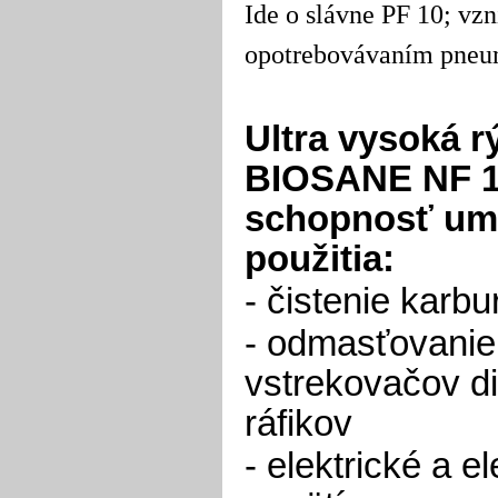
Ide o slávne PF 10; vz
opotrebovávaním pneum
Ultra vysoká r
BIOSANE NF 10
schopnosť um
použitia:
- čistenie kar
- odmasťovanie o
vstrekovačov d
ráfikov
- elektrické a e