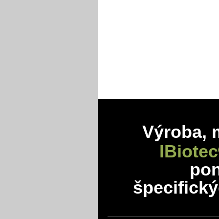
Výroba, 
IBiotec
po
špecifick