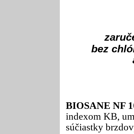
zaruč
bez chló
BIOSANE NF 1
indexom KB, umo
súčiastky brzdov