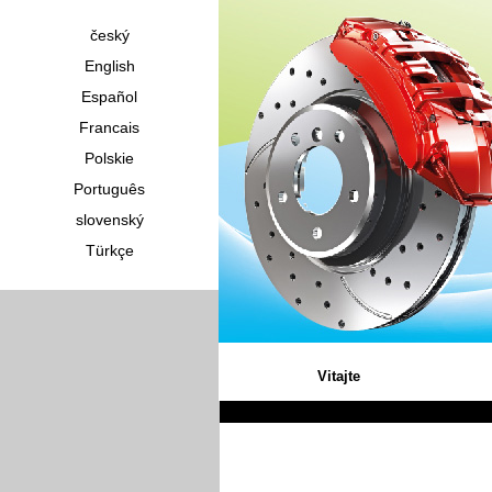
český
English
Español
Francais
Polskie
Português
slovenský
Türkçe
Vitajte