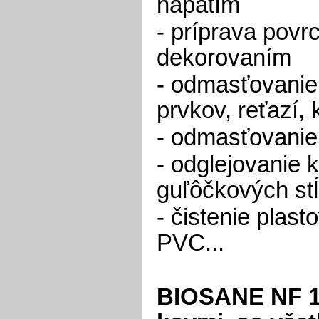
napätím
- príprava povr
dekorovaním
- odmasťovanie
prvkov, reťazí, 
- odmasťovanie 
- odglejovanie k
guľôčkových stĺ
- čistenie plast
PVC...
BIOSANE NF 10