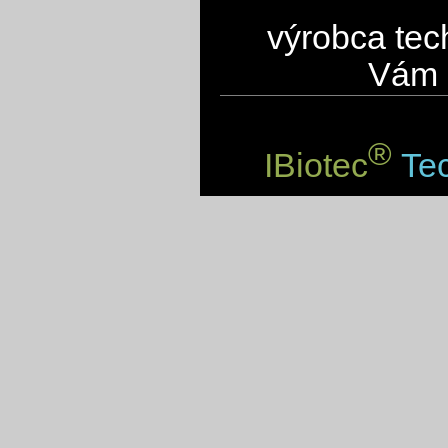
výrobca tec
Vám 
®
IBiotec
Tec